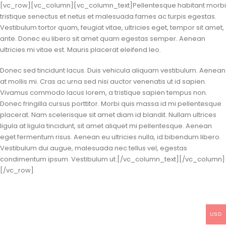
[vc_row][vc_column][vc_column_text]Pellentesque habitant morbi
tristique senectus et netus et malesuada fames ac turpis egestas.
Vestibulum tortor quam, feugiat vitae, ultricies eget, tempor sit amet,
ante. Donec eu libero sit amet quam egestas semper. Aenean
ultricies mi vitae est. Mauris placerat eleifend leo.
Donec sed tincidunt lacus. Duis vehicula aliquam vestibulum. Aenean
at mollis mi. Cras ac urna sed nisi auctor venenatis ut id sapien.
Vivamus commodo lacus lorem, a tristique sapien tempus non.
Donec fringilla cursus porttitor. Morbi quis massa id mi pellentesque
placerat. Nam scelerisque sit amet diam id blandit. Nullam ultrices
ligula at ligula tincidunt, sit amet aliquet mi pellentesque. Aenean
eget fermentum risus. Aenean eu ultricies nulla, id bibendum libero.
Vestibulum dui augue, malesuada nec tellus vel, egestas
condimentum ipsum. Vestibulum ut.[/vc_column_text][/vc_column]
[/vc_row]
USD